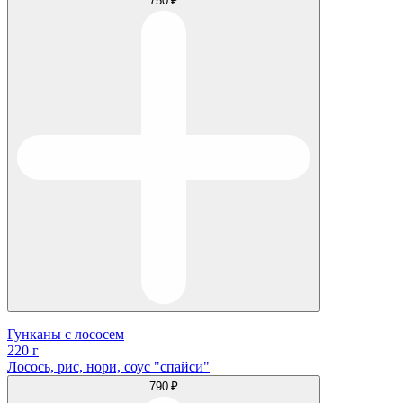
750 ₽
Гунканы с лососем
220 г
Лосось, рис, нори, соус "спайси"
790 ₽