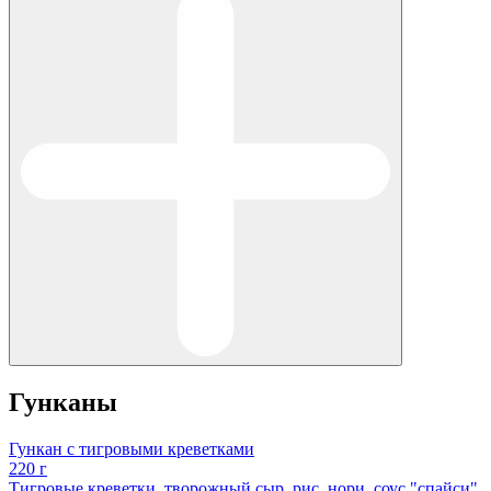
Гунканы
Гункан с тигровыми креветками
220 г
Тигровые креветки, творожный сыр, рис, нори, соус "спайси"