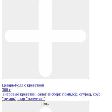
Цезарь-Ролл с креветкой
300 г
Тигровые креветки, салат айсберг, помидор, огурец, соус
"цезарь", сыр "пармезан"
630 ₽