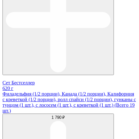
Сет Бестселлер
620 г
Филадельфия (1/2 порции), Канада (1/2 порции), Калифорния
с креветкой (1/2 порции), ролл спайси (1/2 порции), гунканы с
тунцом (1 шт.), с лососем (1 шт.), с креветкой (1 шт.) (Всего 19
шт.)
1 790 ₽