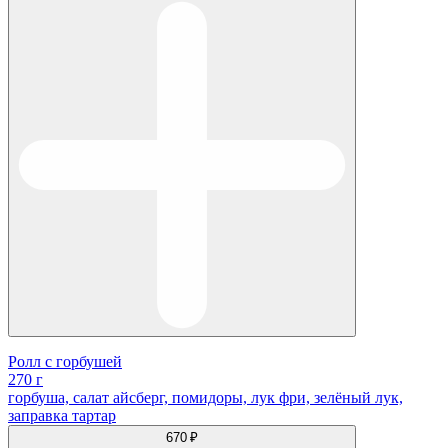
Ролл с горбушей
270 г
горбуша, салат айсберг, помидоры, лук фри, зелёный лук,
заправка тартар
670 ₽