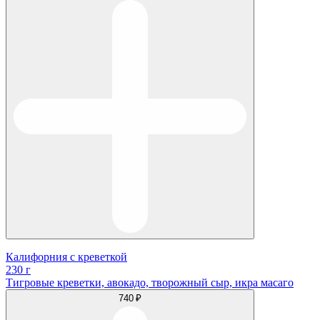
Калифорния с креветкой
230 г
Тигровые креветки, авокадо, творожный сыр, икра масаго
740 ₽