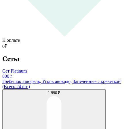
К оплате
0
₽
Сеты
Сет Platinum
800 г
Гребешок-трюфель, Угорь-авокадо, Запеченные с креветкой
(Всего 24 шт.)
1 990 ₽