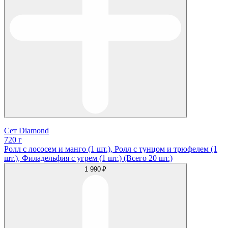
Сет Diamond
720 г
Ролл с лососем и манго (1 шт.), Ролл с тунцом и трюфелем (1
шт.), Филадельфия с угрем (1 шт.) (Всего 20 шт.)
1 990 ₽