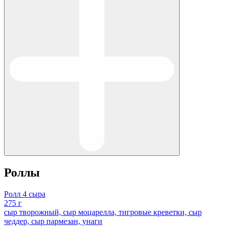
Роллы
Ролл 4 сыра
275 г
сыр творожный, сыр моцарелла, тигровые креветки, сыр
чеддер, сыр пармезан, унаги