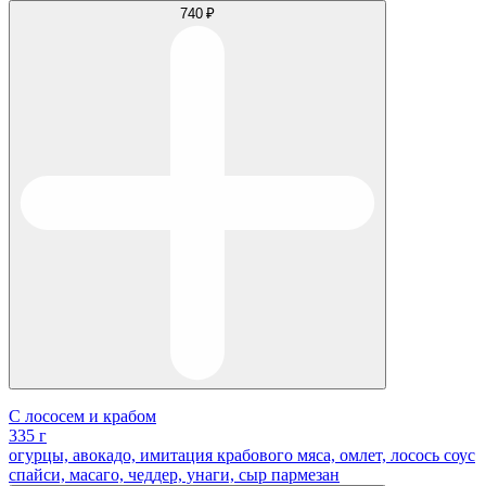
740 ₽
С лососем и крабом
335 г
огурцы, авокадо, имитация крабового мяса, омлет, лосось соус
спайси, масаго, чеддер, унаги, сыр пармезан