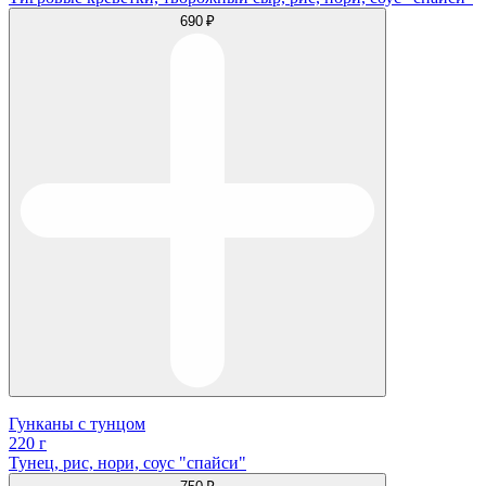
690 ₽
Гунканы с тунцом
220 г
Тунец, рис, нори, соус "спайси"