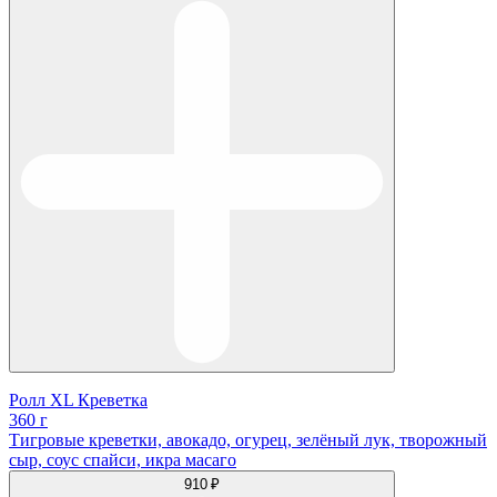
Ролл XL Креветка
360 г
Тигровые креветки, авокадо, огурец, зелёный лук, творожный
сыр, соус спайси, икра масаго
910 ₽