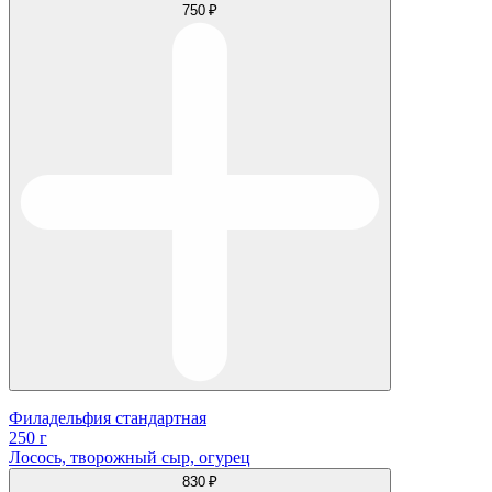
750 ₽
Филадельфия стандартная
250 г
Лосось, творожный сыр, огурец
830 ₽