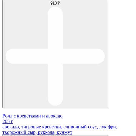
910 ₽
Ролл с креветками и авокадо
265 г
авокадо, тигровые креветки, сливочный соус, лук фри,
творожный сыр, руккола, кунжут