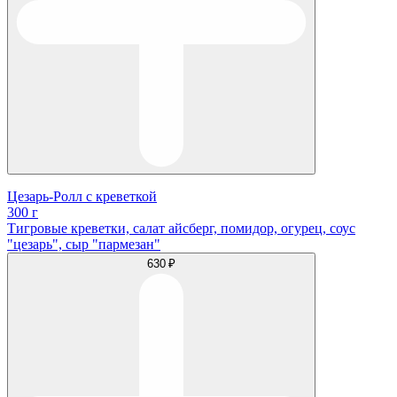
Цезарь-Ролл с креветкой
300 г
Тигровые креветки, салат айсберг, помидор, огурец, соус
"цезарь", сыр "пармезан"
630 ₽