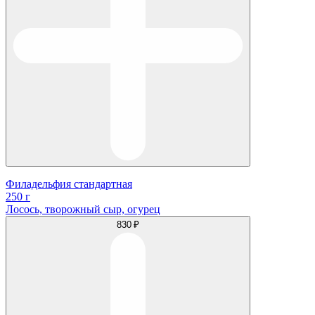
Филадельфия стандартная
250 г
Лосось, творожный сыр, огурец
830 ₽