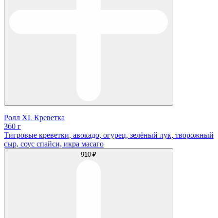
Ролл XL Креветка
360 г
Тигровые креветки, авокадо, огурец, зелёный лук, творожный
сыр, соус спайси, икра масаго
910 ₽