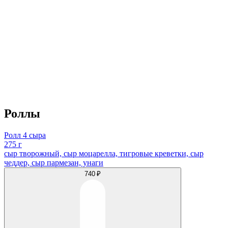
Роллы
Ролл 4 сыра
275 г
сыр творожный, сыр моцарелла, тигровые креветки, сыр
чеддер, сыр пармезан, унаги
740 ₽