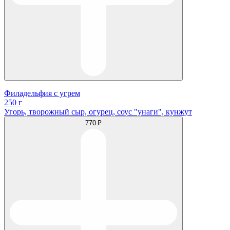
Филадельфия с угрем
250 г
Угорь, творожный сыр, огурец, соус "унаги", кунжут
770 ₽