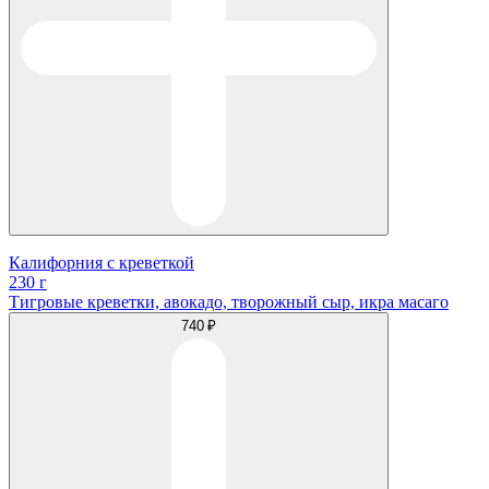
Калифорния с креветкой
230 г
Тигровые креветки, авокадо, творожный сыр, икра масаго
740 ₽