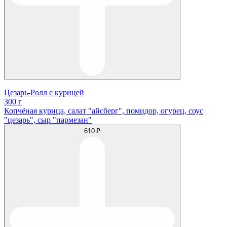
Цезарь-Ролл с курицей
300 г
Копчёная курица, салат "айсберг", помидор, огурец, соус
"цезарь", сыр "пармезан"
610 ₽