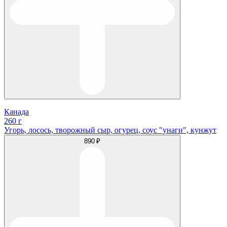
Канада
260 г
Угорь, лосось, творожный сыр, огурец, соус "унаги", кунжут
890 ₽