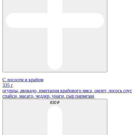
С лососем и крабом
335 г
огурцы, авокадо, имитация крабового мяса, омлет, лосось соус
спайси, масаго, чеддер, унаги, сыр пармезан
830 ₽