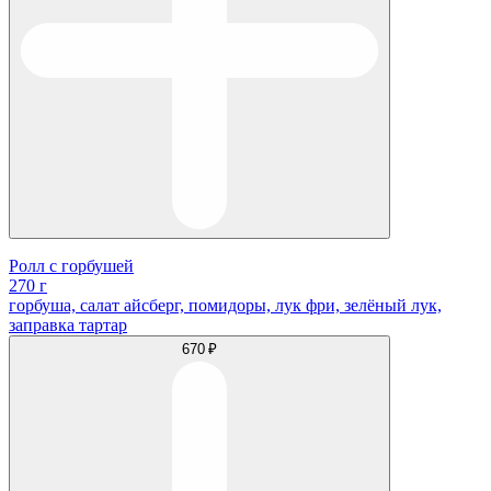
Ролл с горбушей
270 г
горбуша, салат айсберг, помидоры, лук фри, зелёный лук,
заправка тартар
670 ₽