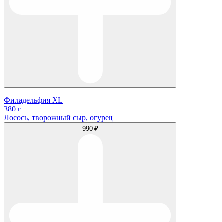
Филадельфия XL
380 г
Лосось, творожный сыр, огурец
990 ₽