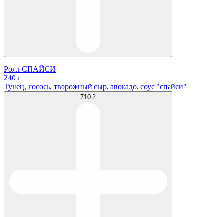
Ролл СПАЙСИ
240 г
Тунец, лосось, творожный сыр, авокадо, соус "спайси"
710 ₽