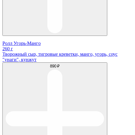
Ролл Угорь-Манго
260 г
Творожный сыр, тигровые креветки, манго, угорь, соус
"унаги", кунжут
890 ₽