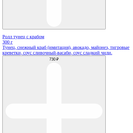
Ролл тунец с крабом
300 г
Тунец, снежный краб (имитация), авокадо, майонез, тигровые
креветки, соус сливочный-васаби, соус сладкий чили.
730 ₽