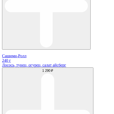
Сашими-Ролл
240 г
Лосось, тунец, огурец, салат айсберг
1 290 ₽