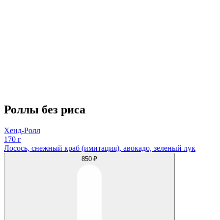
Роллы без риса
Хенд-Ролл
170 г
Лосось, снежный краб (имитация), авокадо, зеленый лук
850 ₽